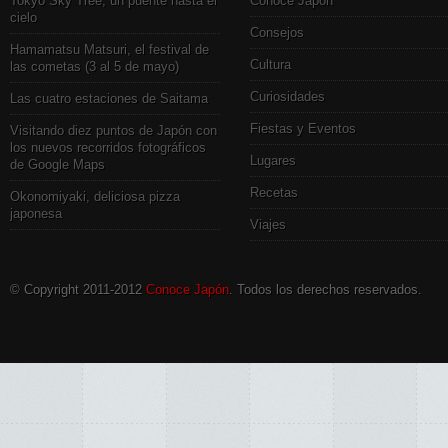
Tokyo Sky Tree, un puente hasta el
Conoce Japón
cielo
Consejos
Hamamatsu Matsuri, el festival de
Cultura
las cometas (3 al 5 de mayo)
Curiosidades
Las cuatro estaciones de Saitama
Fiestas y Eventos
Visitando diez puntos de Japón con
los nuevos recorridos fotográficos
Lugares
de Google Maps
Recetas
Okonomiyaki, deliciosa pizza
japonesa
Viajes
© Copyright 2011-2012
Conoce Japón
. Todos los derechos reservados.