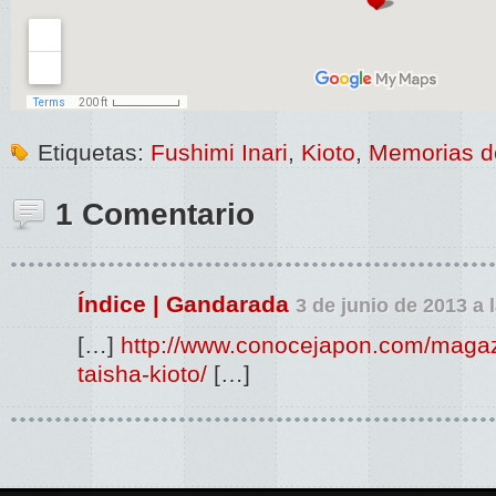
Etiquetas:
Fushimi Inari
,
Kioto
,
Memorias d
1 Comentario
Índice | Gandarada
3 de junio de 2013 a 
[…]
http://www.conocejapon.com/magazi
taisha-kioto/
[…]