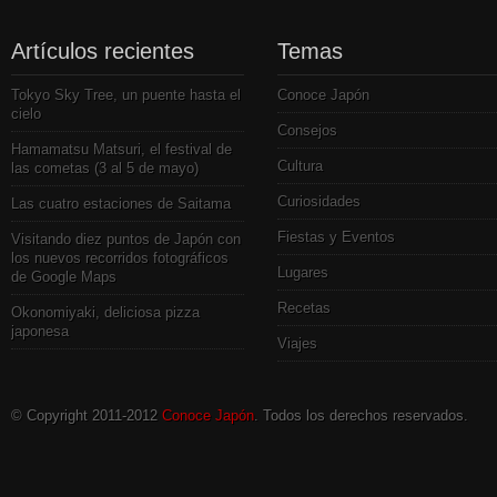
Artículos recientes
Temas
Tokyo Sky Tree, un puente hasta el
Conoce Japón
cielo
Consejos
Hamamatsu Matsuri, el festival de
Cultura
las cometas (3 al 5 de mayo)
Curiosidades
Las cuatro estaciones de Saitama
Fiestas y Eventos
Visitando diez puntos de Japón con
los nuevos recorridos fotográficos
Lugares
de Google Maps
Recetas
Okonomiyaki, deliciosa pizza
japonesa
Viajes
© Copyright 2011-2012
Conoce Japón
. Todos los derechos reservados.