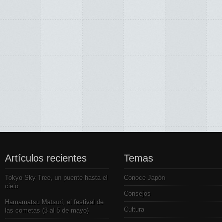
Artículos recientes
Temas
Tokyo Sky Tree, un puente hasta el
Conoce Japón
cielo
Consejos
Hamamatsu Matsuri, el festival de
Cultura
las cometas (3 al 5 de mayo)