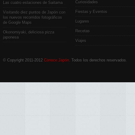
Curiosidades
Las cuatro estaciones de Saitama
Fiestas y Eventos
Visitando diez puntos de Japón con
los nuevos recorridos fotográficos
Lugares
de Google Maps
Recetas
Okonomiyaki, deliciosa pizza
japonesa
Viajes
© Copyright 2011-2012
Conoce Japón
. Todos los derechos reservados.