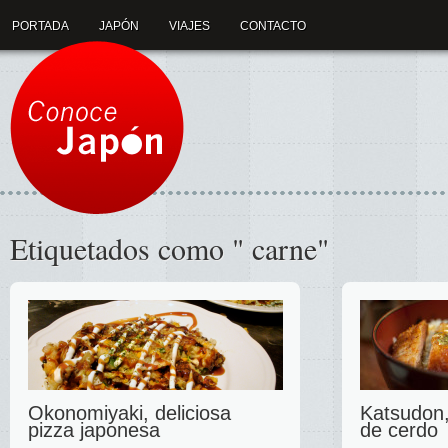
PORTADA
JAPÓN
VIAJES
CONTACTO
Etiquetados como " carne"
Okonomiyaki, deliciosa
Katsudon,
pizza japonesa
de cerdo