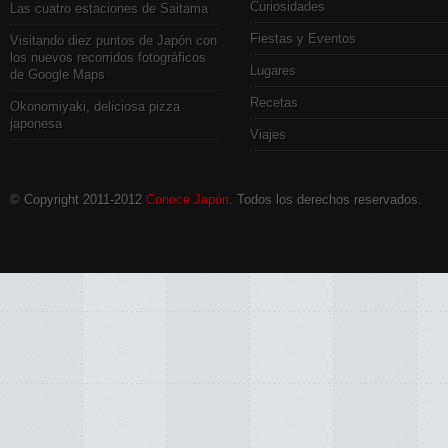
Curiosidades
Las cuatro estaciones de Saitama
Fiestas y Eventos
Visitando diez puntos de Japón con
los nuevos recorridos fotográficos
Lugares
de Google Maps
Recetas
Okonomiyaki, deliciosa pizza
japonesa
Viajes
© Copyright 2011-2012
Conoce Japón
. Todos los derechos reservados.