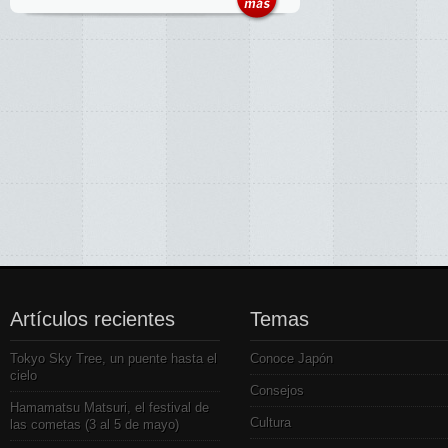
Artículos recientes
Temas
Tokyo Sky Tree, un puente hasta el
Conoce Japón
cielo
Consejos
Hamamatsu Matsuri, el festival de
Cultura
las cometas (3 al 5 de mayo)