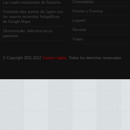
Curiosidades
Las cuatro estaciones de Saitama
Fiestas y Eventos
Visitando diez puntos de Japón con
los nuevos recorridos fotográficos
Lugares
de Google Maps
Recetas
Okonomiyaki, deliciosa pizza
japonesa
Viajes
© Copyright 2011-2012
Conoce Japón
. Todos los derechos reservados.