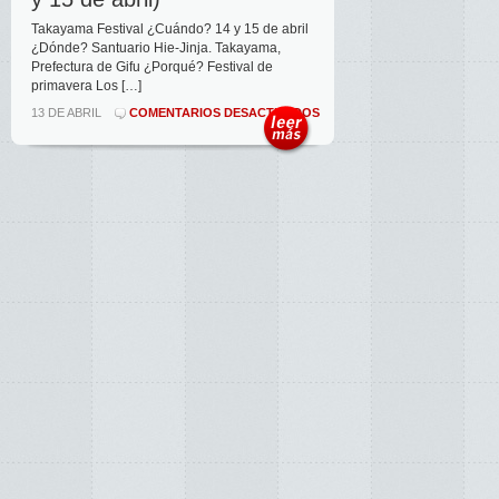
Takayama Festival ¿Cuándo? 14 y 15 de abril
¿Dónde? Santuario Hie-Jinja. Takayama,
Prefectura de Gifu ¿Porqué? Festival de
primavera Los […]
EN
13 DE ABRIL
COMENTARIOS DESACTIVADOS
SANNO
MATSURI,
EL
FESTIVAL
DE
PRIMAVERA
DE
TAKAYAMA
(14
Y
15
DE
ABRIL)