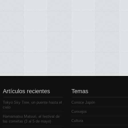
Artículos recientes
Temas
Tokyo Sky Tree, un puente hasta el
Conoce Japón
cielo
Consejos
Hamamatsu Matsuri, el festival de
Cultura
las cometas (3 al 5 de mayo)