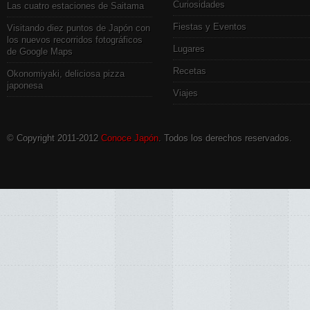
Curiosidades
Las cuatro estaciones de Saitama
Fiestas y Eventos
Visitando diez puntos de Japón con
los nuevos recorridos fotográficos
Lugares
de Google Maps
Recetas
Okonomiyaki, deliciosa pizza
japonesa
Viajes
© Copyright 2011-2012
Conoce Japón
. Todos los derechos reservados.