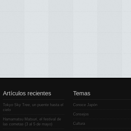
Artículos recientes
Temas
Tokyo Sky Tree, un puente hasta el
Conoce Japón
cielo
Consejos
Hamamatsu Matsuri, el festival de
Cultura
las cometas (3 al 5 de mayo)